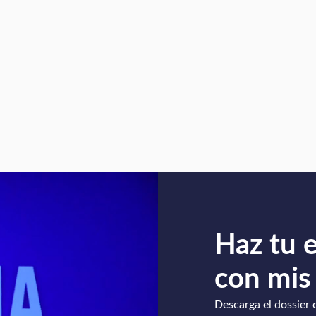
Haz tu 
con mis
Descarga el dossier 