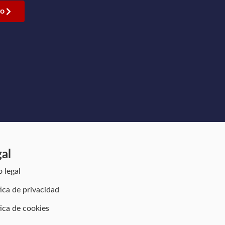
go
gal
o legal
tica de privacidad
tica de cookies