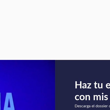
Haz tu 
con mis
Descarga el dossier 