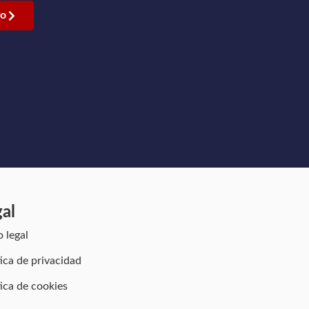
go
gal
o legal
tica de privacidad
tica de cookies