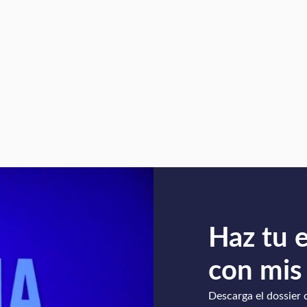
Haz tu 
con mis
Descarga el dossier 