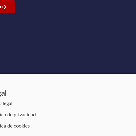
go
gal
o legal
tica de privacidad
tica de cookies