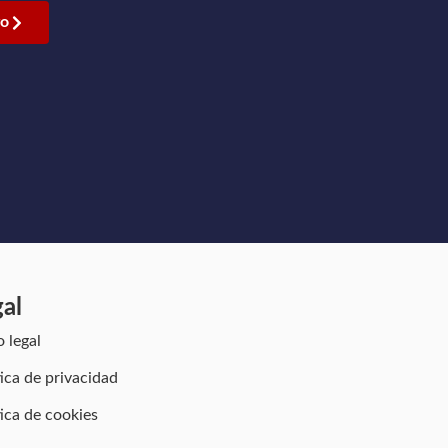
go
gal
o legal
tica de privacidad
tica de cookies