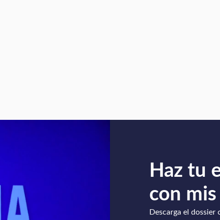
Haz tu 
con mis
Descarga el dossier 